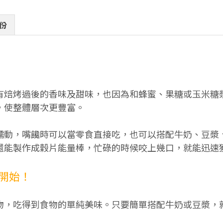
份
有焙烤過後的香味及甜味，也因為和蜂蜜、果糖或玉米糖
，使整體層次更豐富。
蠕動，嘴饞時可以當零食直接吃，也可以搭配牛奶、豆漿
還能製作成穀片能量棒，忙碌的時候咬上幾口，就能迅速
開始！
物，吃得到食物的單純美味。只要簡單搭配牛奶或豆漿，