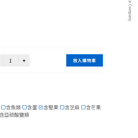
放入購物車
含魚類
含蛋
含堅果
含芝麻
含芒果
含亞硫酸鹽類