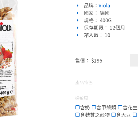
品牌：
Viola
國家： 德國
規格： 400G
保存期限： 12個月
箱入數： 10
售價： $195
產品特色
過敏原
含奶
含甲殼類
含花生
含麩質之穀物
含大豆