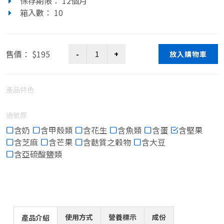
保存期限： 12個月
箱入數： 10
售價： $195
放入購物車
產品特色
過敏原
含奶
含甲殼類
含花生
含魚類
含蛋
含堅果
含芝麻
含芒果
含麩質之穀物
含大豆
含亞硫酸鹽類
使用方式
營養標示
成份
產品介紹