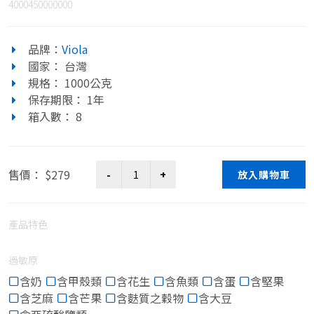
4000450000000
品牌：
Viola
國家： 台灣
規格： 1000公克
保存期限： 1年
箱入數： 8
售價： $279
放入購物車
產品特色
過敏原
含奶
含甲殼類
含花生
含魚類
含蛋
含堅果
含芝麻
含芒果
含麩質之穀物
含大豆