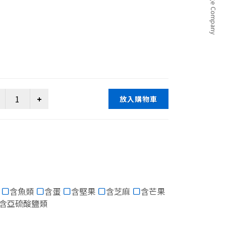
放入購物車
含魚類
含蛋
含堅果
含芝麻
含芒果
含亞硫酸鹽類