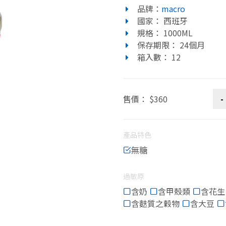
品牌：
macro
國家： 西班牙
規格： 1000ML
保存期限： 24個月
箱入數： 12
售價： $360
產品特色
無糖
過敏原
含奶
含甲殼類
含花生
含麩質之穀物
含大豆