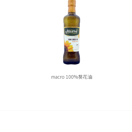
葡萄籽油
macro 100%葵花油