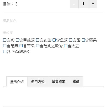
售價： $
產品特色
過敏原
含奶
含甲殼類
含花生
含魚類
含蛋
含堅果
含芝麻
含芒果
含麩質之穀物
含大豆
含亞硫酸鹽類
使用方式
營養標示
成份
產品介紹