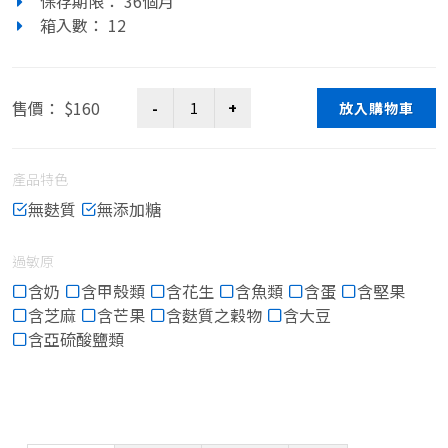
保存期限： 36個月
箱入數： 12
售價： $160
放入購物車
產品特色
無麩質
無添加糖
過敏原
含奶
含甲殼類
含花生
含魚類
含蛋
含堅果
含芝麻
含芒果
含麩質之穀物
含大豆
含亞硫酸鹽類